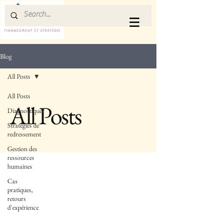
Blog
All Posts
All Posts
All Posts
Diagnostiquer
Stratégies de
redressement
Gestion des
ressources
humaines
Cas
pratiques,
retours
d'expérience